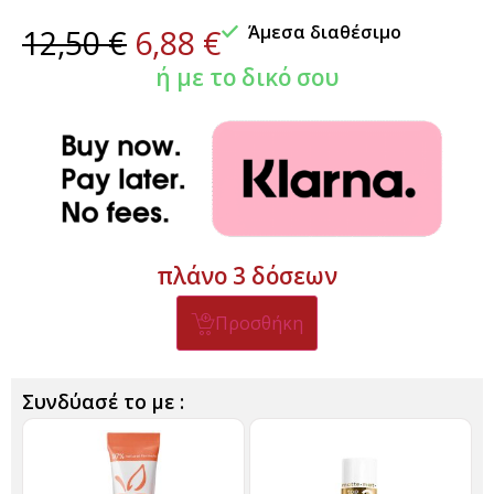
Άμεσα διαθέσιμο
12,50
€
6,88
€
ή με το δικό σου
πλάνο 3 δόσεων
Προσθήκη
Συνδύασέ το με :