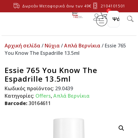
Δωρεάν Μεταφορικά άνω των 49€
2104101501
0
Αρχική σελίδα
/
Νύχια
/
Απλά Βερνίκια
/ Essie 765
You Know The Espadrille 13.5ml
Essie 765 You Know The
Espadrille 13.5ml
Κωδικός προϊόντος:
29.0439
Κατηγορίες:
Offers
,
Απλά Βερνίκια
Barcode:
30164611