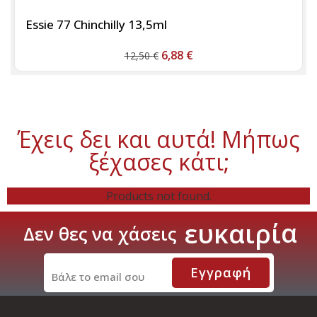
Essie 77 Chinchilly 13,5ml
6,88
€
12,50
€
Έχεις δει και αυτά! Μήπως
ξέχασες κάτι;
Products not found.
ί
α
ε
υ
κ
α
ι
ρ
Δεν
θες
να
χάσεις
Εγγραφή