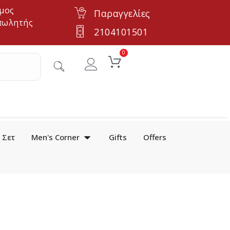
μος
Παραγγελίες
πωλητής
2104101501
0
Σετ
Men's Corner
Gifts
Offers