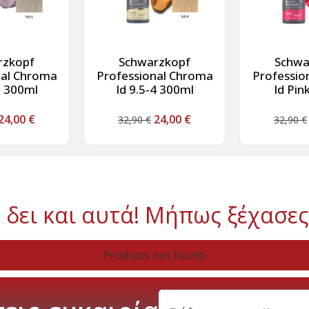
rzkopf
Schwarzkopf
Schwa
nal Chroma
Professional Chroma
Professio
1 300ml
Id 9.5-4 300ml
Id Pin
24,00
€
24,00
€
32,90
€
32,90
€
 δει και αυτά! Μήπως ξέχασες
Products not found.