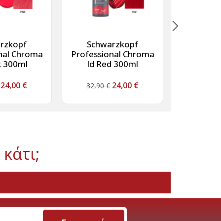
rzkopf
Schwarzkopf
Wella Pr
nal Chroma
Professional Chroma
Color Fre
k 300ml
Id Red 300ml
Espres
24,00
€
24,00
€
32,90
€
18,50
 κάτι;