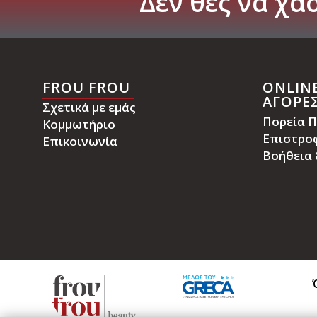
Δεν
θες
να
χάσ
FROU FROU
ONLIN
ΑΓΟΡΕ
Σχετικά με εμάς
Πορεία Π
Κομμωτήριο
Επιστρο
Επικοινωνία
Βοήθεια