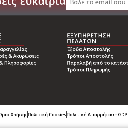
εις
ε
υ
κ
α
ι
ρ
ί
α
E
ΕΞΥΠΗΡΕΤΗΣΗ
Σ
ΠΕΛΑΤΩΝ
αραγγελίας
Έξοδα Αποστολής
φές & Ακυρώσεις
Τρόποι Αποστολής
 & Πληροφορίες
Παραλαβή από το κατάσ
Τρόποι Πληρωμής
Όροι Χρήσης
Πολιτική Cookies
Πολιτική Απορρήτου - GDP