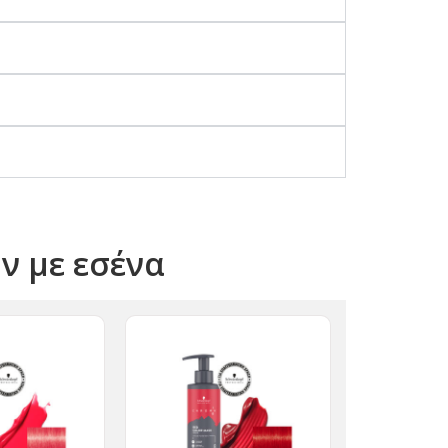
όν με εσένα