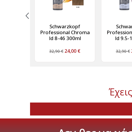
essionals
Schwarzkopf
Schwa
 Mask Lilac
Professional Chroma
Professio
150ml
Id 8-46 300ml
Id 9.5-
13,70
€
24,00
€
32,90
€
32,90
€
Έχεις