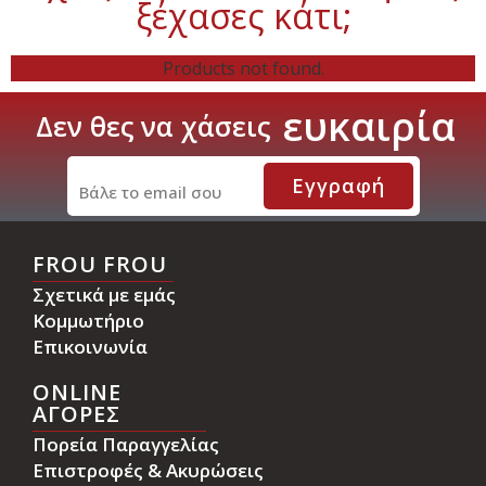
ξέχασες κάτι;
Products not found.
ε
υ
κ
α
ι
ρ
ί
α
Δεν
θες
να
χάσεις
Εγγραφή
FROU FROU
Σχετικά με εμάς
Κομμωτήριο
Επικοινωνία
ONLINE
ΑΓΟΡΕΣ
Πορεία Παραγγελίας
Επιστροφές & Ακυρώσεις