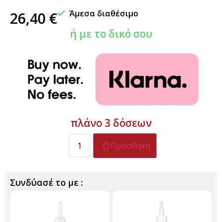
Άμεσα διαθέσιμο
26,40
€
ή με το δικό σου
πλάνο 3 δόσεων
Προσθήκη
Συνδύασέ το με :