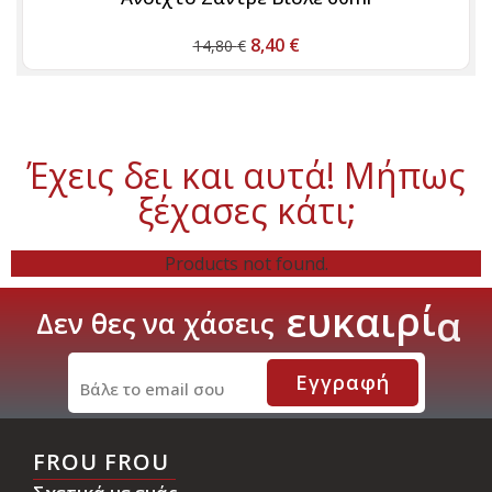
8,40
€
14,80
€
Έχεις δει και αυτά! Μήπως
ξέχασες κάτι;
Products not found.
ί
ρ
ε
υ
κ
α
ι
α
Δεν
θες
να
χάσεις
Εγγραφή
FROU FROU