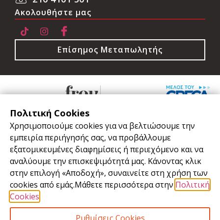
Ακολουθήστε μας
Επίσημος Μεταπωλητής
Πολιτική Cookies
Χρησιμοποιούμε cookies για να βελτιώσουμε την
εμπειρία περιήγησής σας, να προβάλλουμε
Όροι Χρήσης
εξατομικευμένες διαφημίσεις ή περιεχόμενο και να
αναλύουμε την επισκεψιμότητά μας. Κάνοντας κλικ
Πολιτική Cookies
στην επιλογή «Αποδοχή», συναινείτε στη χρήση των
Πολιτική Απορρήτου - GDPR
cookies από εμάς.Μάθετε περισσότερα στην
Πολιτική
Cookies
.
©2026 Frou-Frou Eshop All rights reserved
Ρυθμίσεις Cookies