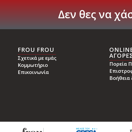
Δεν
θες
να
χάσ
FROU FROU
ONLIN
ΑΓΟΡΕ
Σχετικά με εμάς
Πορεία Π
Κομμωτήριο
Επιστρο
Επικοινωνία
Βοήθεια