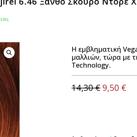
ajirel 6.46 Ξανθό Σκούρο Ντορέ 
ιας
Η εμβληματική Veg
μαλλιών, τώρα με τ
Technology.
14,30
€
9,50
€