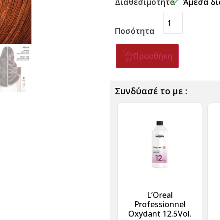
Διαθεσιμότητα
Άμεσα δι
Ποσότητα
Προσθήκη
Συνδύασέ το με :
L’Oreal
Professionnel
Oxydant 12.5Vol.