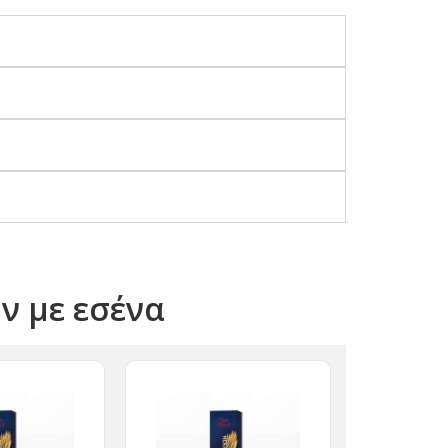
όν με εσένα