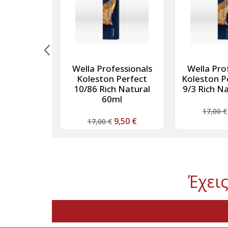
essionals
Wella Professionals
Wella Pro
olor 9/60
Koleston Perfect
Koleston P
χτό Βιολέ
10/86 Rich Natural
9/3 Rich N
νθό 60ml
60ml
17,00
€
11,30
€
9,50
€
17,00
€
Έχεις