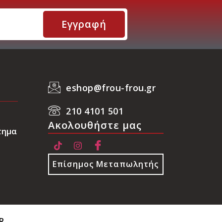
Εγγραφή
eshop@frou-frou.gr
210 4101 501
Ακολουθήστε μας
τημα
Επίσημος Μεταπωλητής
R