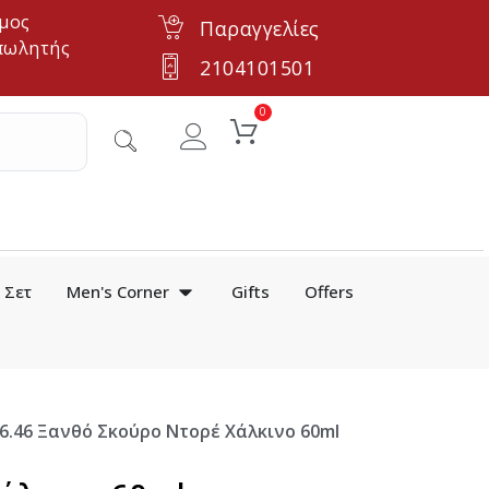
μος
Παραγγελίες
πωλητής
2104101501
0
Σετ
Men's Corner
Gifts
Offers
el 6.46 Ξανθό Σκούρο Ντορέ Χάλκινο 60ml