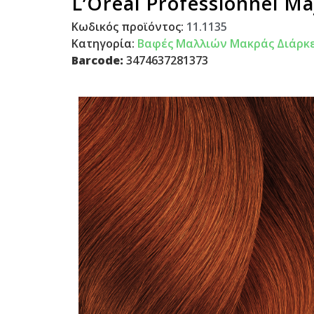
L’Oreal Professionnel M
Κωδικός προϊόντος:
11.1135
Κατηγορία:
Βαφές Μαλλιών Μακράς Διάρκε
Barcode:
3474637281373