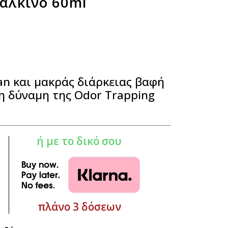
Χάλκινο 60ml
an και μακράς διάρκειας βαφή
η δύναμη της Odor Trapping
ή με το δικό σου
πλάνο 3 δόσεων