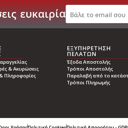
εις
ε
υ
κ
α
ι
ρ
ί
α
E
ΕΞΥΠΗΡΕΤΗΣΗ
Σ
ΠΕΛΑΤΩΝ
αραγγελίας
Έξοδα Αποστολής
φές & Ακυρώσεις
Τρόποι Αποστολής
 & Πληροφορίες
Παραλαβή από το κατάσ
Τρόποι Πληρωμής
Όροι Χρήσης
Πολιτική Cookies
Πολιτική Απορρήτου - GDP