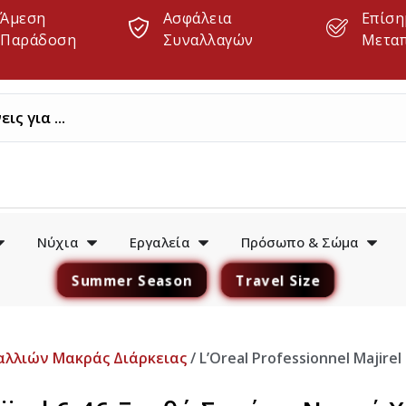
Άμεση
Ασφάλεια
Επίση
Παράδοση
Συναλλαγών
Μετα
Νύχια
Εργαλεία
Πρόσωπο & Σώμα
Summer Season
Travel Size
αλλιών Μακράς Διάρκειας
/ L’Oreal Professionnel Majir