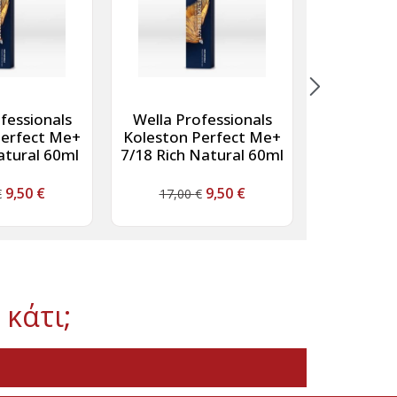
fessionals
Wella Professionals
Wella Pr
Perfect Me+
Koleston Perfect Me+
Koleston 
atural 60ml
7/18 Rich Natural 60ml
6/3 Rich 
9,50
€
9,50
€
€
17,00
€
17,00
 κάτι;