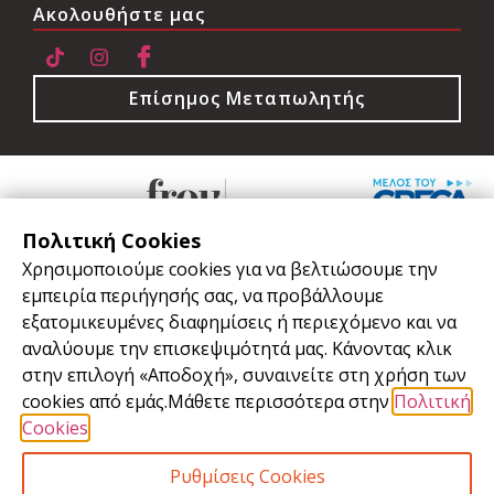
Ακολουθήστε μας
Επίσημος Μεταπωλητής
Πολιτική Cookies
Χρησιμοποιούμε cookies για να βελτιώσουμε την
εμπειρία περιήγησής σας, να προβάλλουμε
Όροι Χρήσης
εξατομικευμένες διαφημίσεις ή περιεχόμενο και να
αναλύουμε την επισκεψιμότητά μας. Κάνοντας κλικ
Πολιτική Cookies
στην επιλογή «Αποδοχή», συναινείτε στη χρήση των
Πολιτική Απορρήτου - GDPR
cookies από εμάς.Μάθετε περισσότερα στην
Πολιτική
Cookies
.
©2026 Frou-Frou Eshop All rights reserved
Ρυθμίσεις Cookies