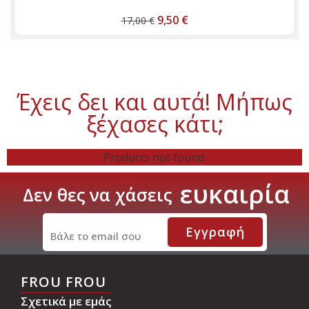
9,50
€
17,00
€
Έχεις δει και αυτά! Μήπως
ξέχασες κάτι;
Products not found.
ε
υ
κ
α
ι
ρ
ί
α
Δεν
θες
να
χάσεις
Εγγραφή
FROU FROU
Σχετικά με εμάς