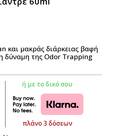
 Σαντρέ 60ml
an και μακράς διάρκειας βαφή
η δύναμη της Odor Trapping
ή με το δικό σου
πλάνο 3 δόσεων