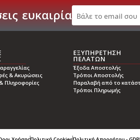
εις
ε
υ
κ
α
ι
ρ
ί
α
E
ΕΞΥΠΗΡΕΤΗΣΗ
Σ
ΠΕΛΑΤΩΝ
αραγγελίας
Έξοδα Αποστολής
φές & Ακυρώσεις
Τρόποι Αποστολής
 & Πληροφορίες
Παραλαβή από το κατάσ
Τρόποι Πληρωμής
Όροι Χρήσης
Πολιτική Cookies
Πολιτική Απορρήτου - GDP