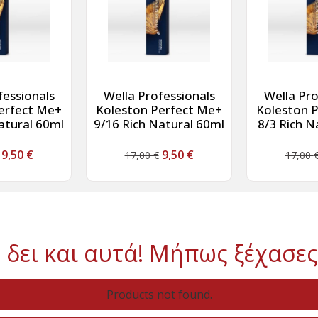
fessionals
Wella Professionals
Wella Pro
erfect Me+
Koleston Perfect Me+
Koleston 
atural 60ml
9/16 Rich Natural 60ml
8/3 Rich N
9,50
€
9,50
€
17,00
€
17,00
 δει και αυτά! Μήπως ξέχασες
Products not found.