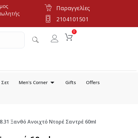
μος
Παραγγελίες
πωλητής
2104101501
0
Σετ
Men's Corner
Gifts
Offers
el 8.31 Ξανθό Ανοιχτό Ντορέ Σαντρέ 60ml