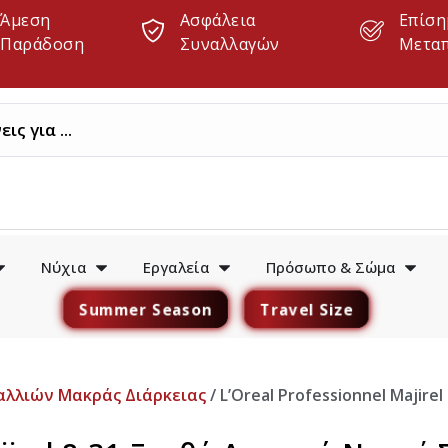
Άμεση
Ασφάλεια
Επίση
Παράδοση
Συναλλαγών
Μετα
Νύχια
Εργαλεία
Πρόσωπο & Σώμα
Summer Season
Travel Size
αλλιών Μακράς Διάρκειας
/ L’Oreal Professionnel Majir