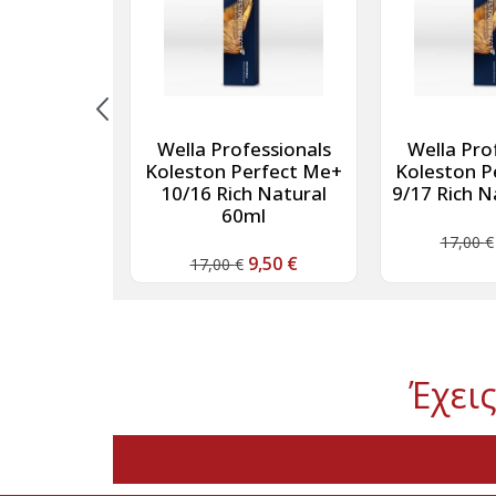
essionals
Wella Professionals
Wella Pro
olor 9/60
Koleston Perfect Me+
Koleston P
χτό Βιολέ
10/16 Rich Natural
9/17 Rich N
νθό 60ml
60ml
17,00
€
11,30
€
9,50
€
17,00
€
Έχεις