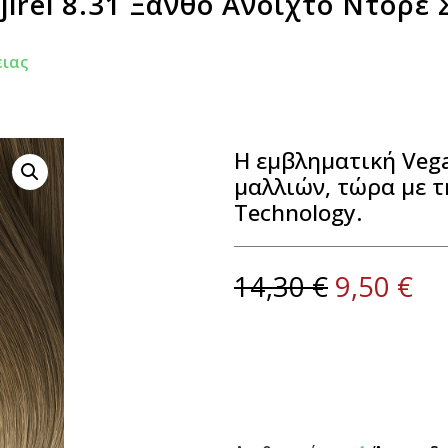
ajirel 8.31 Ξανθό Ανοιχτό Ντορέ
ιας
Η εμβληματική Veg
μαλλιών, τώρα με τ
Technology.
14,30
€
9,50
€