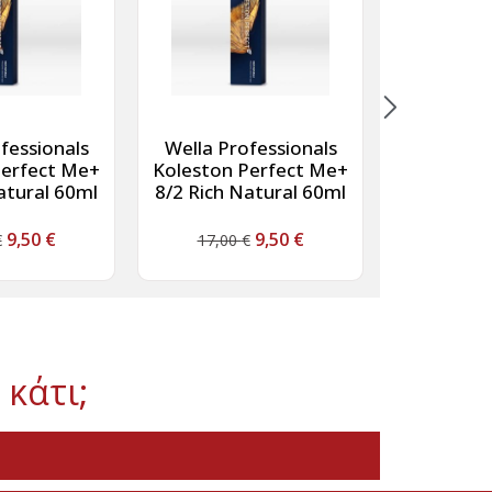
fessionals
Wella Professionals
Wella Pr
Perfect Me+
Koleston Perfect Me+
Koleston 
atural 60ml
8/2 Rich Natural 60ml
7/31 Rich 
9,50
€
9,50
€
€
17,00
€
17,00
 κάτι;