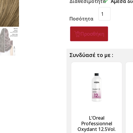
Διαθεσιμότητα
Άμεσα δι
Ποσότητα
Προσθήκη
Συνδύασέ το με :
L’Oreal
Professionnel
Oxydant 12.5Vol.