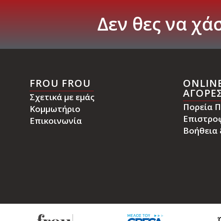
Δεν
θες
να
χάσ
FROU FROU
ONLIN
ΑΓΟΡΕ
Σχετικά με εμάς
Πορεία Π
Κομμωτήριο
Επιστρο
Επικοινωνία
Βοήθεια