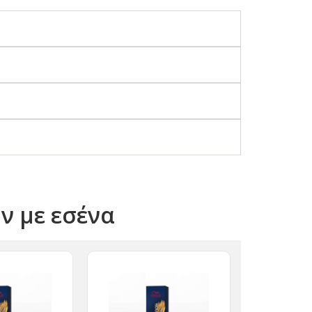
όν με εσένα