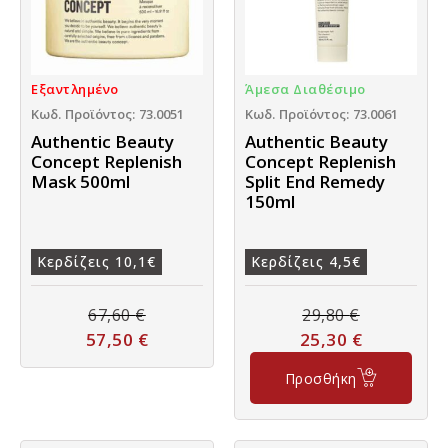
Εξαντλημένο
Άμεσα Διαθέσιμο
Κωδ. Προϊόντος: 73.0051
Κωδ. Προϊόντος: 73.0061
Authentic Beauty
Authentic Beauty
Concept Replenish
Concept Replenish
Mask 500ml
Split End Remedy
150ml
Κερδίζεις 10,1€
Κερδίζεις 4,5€
67,60
€
29,80
€
57,50
€
25,30
€
Προσθήκη