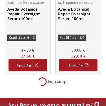
Κωδ. Προϊόντος: 62.0089
Κωδ. Προϊόντος: 62.0134
Aveda Botanical
Aveda Botanical
Repair Overnight
Repair Overnight
Serum 100ml
Serum 100ml
Κερδίζεις 9,4€
Κερδίζεις 18€
47,00
€
50,00
€
37,60
€
32,00
€
Προσθήκη
Προσθήκη
Φόρτωση...
ρ
ί
ε
υ
κ
α
ι
α
Δεν
θες
να
χάσεις